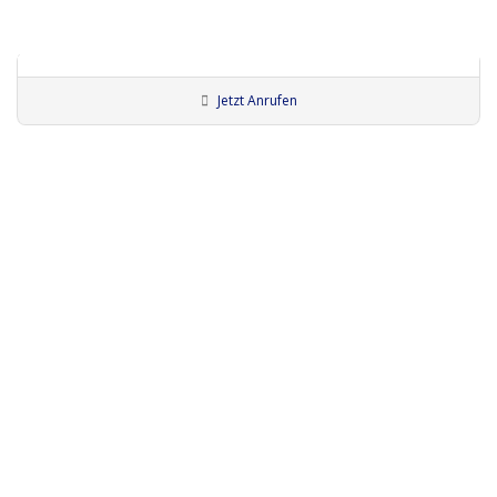
Jetzt Anrufen
Künstler:innen Würzburg
Bodypainter:innen