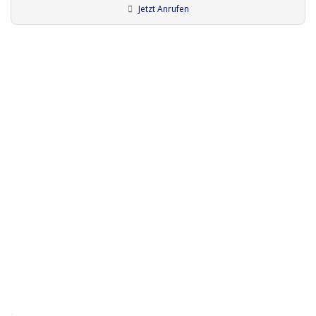
Jetzt Anrufen
Künstler:innen München
Bodypainter:innen
Mancucéla Feuer und ..