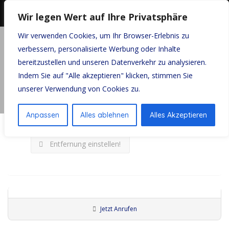
Wir legen Wert auf Ihre Privatsphäre
Wir verwenden Cookies, um Ihr Browser-Erlebnis zu
Startseite
Weihnachtsfest
verbessern, personalisierte Werbung oder Inhalte
bereitzustellen und unseren Datenverkehr zu analysieren.
Auf Karte ansehen
Indem Sie auf "Alle akzeptieren" klicken, stimmen Sie
unserer Verwendung von Cookies zu.
Ergebnisse:
Weihnachtsfest
Anpassen
Alles ablehnen
Alles Akzeptieren
Such - Filter
Entfernung einstellen!
Kinderschminkerin Al..
Jetzt Anrufen
Künstler:innen Augsburg
Kinderschminker:innen