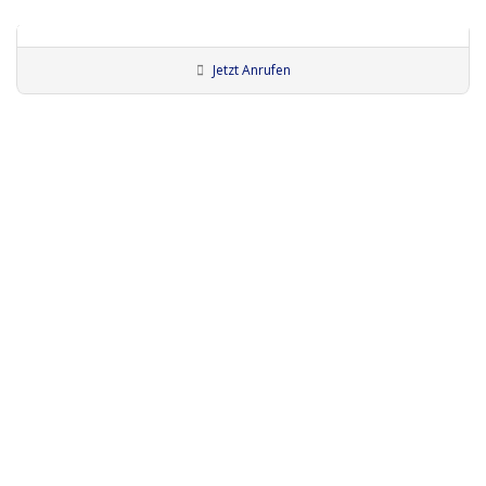
Jetzt Anrufen
Künstler:innen Wiesbaden
Entertainer:innen
Bodypainting Webpara..