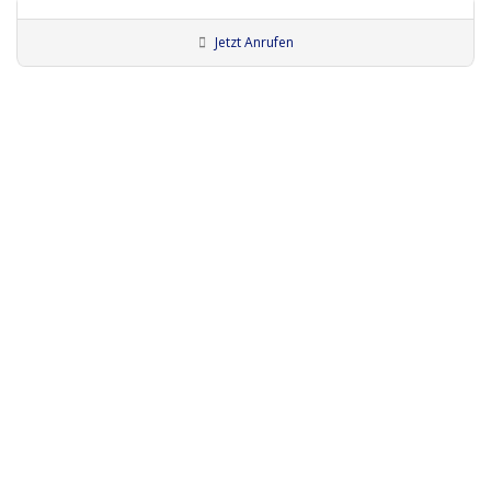
Jetzt Anrufen
Feuerkünstler:innen
Künstler:innen Memmingen
Künstler:innen Wangen
Vadim Abramoff..