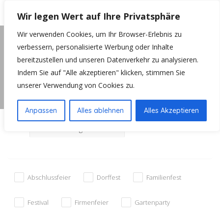
Wir legen Wert auf Ihre Privatsphäre
Wir verwenden Cookies, um Ihr Browser-Erlebnis zu
Startseite
Bands
verbessern, personalisierte Werbung oder Inhalte
bereitzustellen und unseren Datenverkehr zu analysieren.
Auf Karte ansehen
Indem Sie auf "Alle akzeptieren" klicken, stimmen Sie
Ergebnisse:
Bands
unserer Verwendung von Cookies zu.
Such - Filter
Anpassen
Alles ablehnen
Alles Akzeptieren
Entfernung einstellen!
Abschlussfeier
Dorffest
Familienfest
Festival
Firmenfeier
Gartenparty