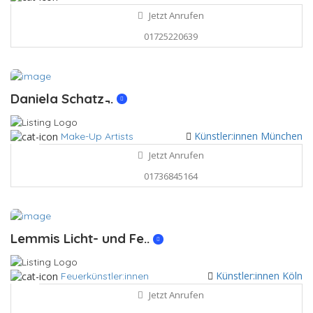
Jetzt Anrufen
01725220639
Daniela Schatz ̵..
Künstler:innen München
Make-Up Artists
Jetzt Anrufen
01736845164
Lemmis Licht- und Fe..
Künstler:innen Köln
Feuerkünstler:innen
Jetzt Anrufen