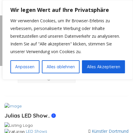
Wir legen Wert auf Ihre Privatsphäre
Wir verwenden Cookies, um Ihr Browser-Erlebnis zu
Startseite
Gartenparty
verbessern, personalisierte Werbung oder Inhalte
bereitzustellen und unseren Datenverkehr zu analysieren.
Auf Karte ansehen
Indem Sie auf "Alle akzeptieren" klicken, stimmen Sie
Ergebnisse:
Gartenparty
unserer Verwendung von Cookies zu.
Such - Filter
Anpassen
Alles ablehnen
Alles Akzeptieren
Entfernung einstellen!
Julias LED Show..
Künstler Dortmund
LED Shows