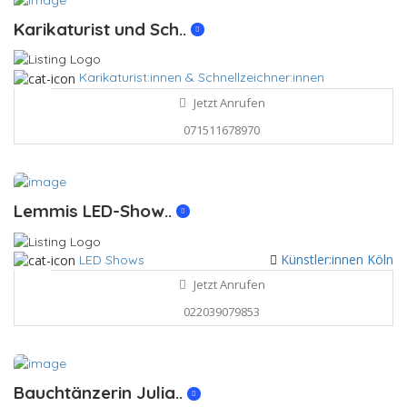
Karikaturist und Sch..
Karikaturist:innen & Schnellzeichner:innen
Jetzt Anrufen
071511678970
Lemmis LED-Show..
Künstler:innen Köln
LED Shows
Jetzt Anrufen
022039079853
Bauchtänzerin Julia..