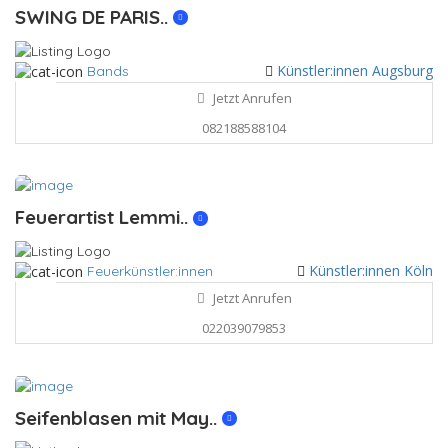
SWING DE PARIS..
Künstler:innen Augsburg
Bands
Jetzt Anrufen
082188588104
Feuerartist Lemmi..
Künstler:innen Köln
Feuerkünstler:innen
Jetzt Anrufen
022039079853
Seifenblasen mit May..