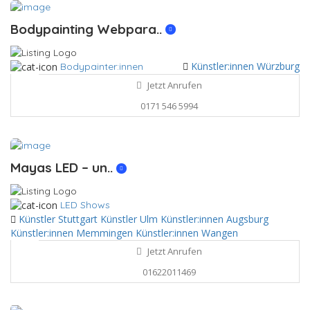
Bodypainting Webpara..
Künstler:innen Würzburg
Bodypainter:innen
Jetzt Anrufen
0171 546 5994
Mayas LED – un..
LED Shows
Künstler Stuttgart
Künstler Ulm
Künstler:innen Augsburg
Künstler:innen Memmingen
Künstler:innen Wangen
Jetzt Anrufen
01622011469