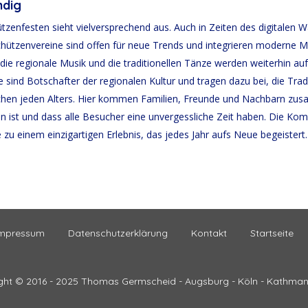
ndig
tzenfesten sieht vielversprechend aus. Auch in Zeiten des digitalen
 Schützenvereine sind offen für neue Trends und integrieren moderne
d die regionale Musik und die traditionellen Tänze werden weiterhin au
ie sind Botschafter der regionalen Kultur und tragen dazu bei, die Tra
nschen jeden Alters. Hier kommen Familien, Freunde und Nachbarn z
n ist und dass alle Besucher eine unvergessliche Zeit haben. Die Kom
zu einem einzigartigen Erlebnis, das jedes Jahr aufs Neue begeistert.
mpressum
Datenschutzerklärung
Kontakt
Startseite
ght © 2016 - 2025 Thomas Germscheid - Augsburg - Köln - Kathma