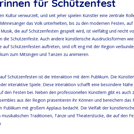
rinnen für Schützenfest
merken
m
en Kultur verwurzelt, und seit jeher spielen Künstler eine zentrale Rol
nd Minnesänger das Volk unterhielten, bis zu den modernen Festen, a
 Musik, die auf Schützenfesten gespielt wird, ist vielfältig und reicht v
en die Schützenfeste. Auch andere künstlerische Ausdrucksformen wie 
die auf Schützenfesten auftreten, sind oft eng mit der Region verbund
likum zum Mitsingen und Tanzen zu animieren.
uf Schützenfesten ist die Interaktion mit dem Publikum. Die Künstler b
r interaktive Spiele. Diese Interaktion schafft eine besondere Näh
 den Festen bei. Neben den professionellen Künstlern gibt es auch za
mbles aus der Region präsentieren ihr Können und bereichern das Fe
 Publikum mit großem Applaus bedacht. Die Vielfalt der künstlerisch
en musikalischen Traditionen, Tänze und Theaterstücke, die auf den F
m