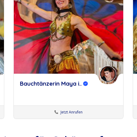
Bauchtänzerin Maya i..
Jetzt Anrufen
Bauchtänzer:innen
Künstler Ulm
Künstler:innen Augsburg
Künstler:innen Memmingen
Künstler:innen Wangen