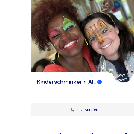
Kinderschminkerin Al..
Jetzt Anrufen
Kinderschminker:innen
Künstler:innen Augsburg