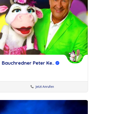
Bauchredner Peter Ke..
Jetzt Anrufen
Bauchredner:innen
Künstler Olpe
Künstler:innen Duisburg
Künstler:innen Köln
erken