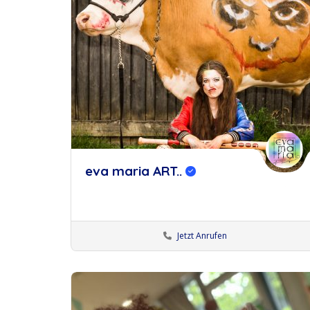
eva maria ART..
Jetzt Anrufen
Künstler:innen München
Bodypainter:innen
merken