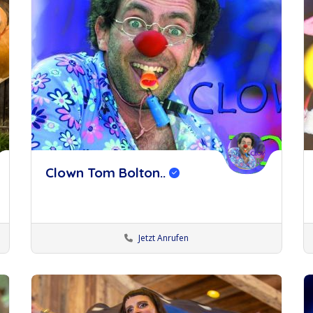
Clown Tom Bolton..
Jetzt Anrufen
Künstler Stuttgart
Clowns
merken
m