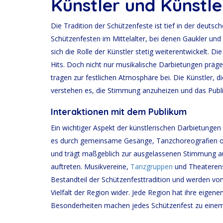
Künstler und Künstle
merken
Die Tradition der Schützenfeste ist tief in der deutsch
Schützenfesten im Mittelalter, bei denen Gaukler u
sich die Rolle der Künstler stetig weiterentwickelt. Die
Hits. Doch nicht nur musikalische Darbietungen präg
tragen zur festlichen Atmosphäre bei. Die Künstler, 
verstehen es, die Stimmung anzuheizen und das Pub
Interaktionen mit dem Publikum
Ein wichtiger Aspekt der künstlerischen Darbietungen a
es durch gemeinsame Gesänge, Tanzchoreografien ode
und trägt maßgeblich zur ausgelassenen Stimmung auf
auftreten. Musikvereine,
Tanzgruppen
und Theaterense
Bestandteil der Schützenfesttradition und werden vom
Vielfalt der Region wider. Jede Region hat ihre eigen
Besonderheiten machen jedes Schützenfest zu eine