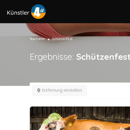
Startseite
Schützenfest
Ergebnisse:
Schützenfes
Entfernung einstellen!