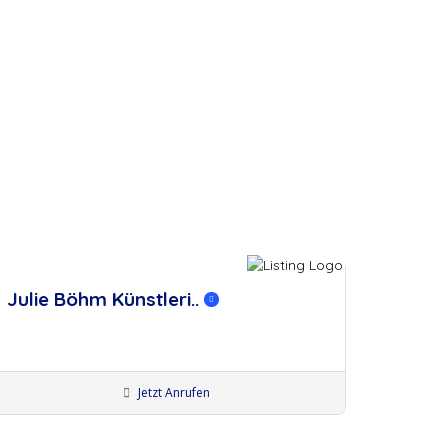
erken
Julie Böhm Künstleri..
Jetzt Anrufen
Künstler:innen Leipzig
Bodypainter:innen