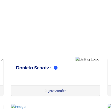
Daniela Schatz ̵..
Jetzt Anrufen
Künstler:innen München
Bodypainter:innen