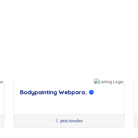
merken
m
Bodypainting Webpara..
Jetzt Anrufen
Künstler:innen Würzburg
Bodypainter:innen