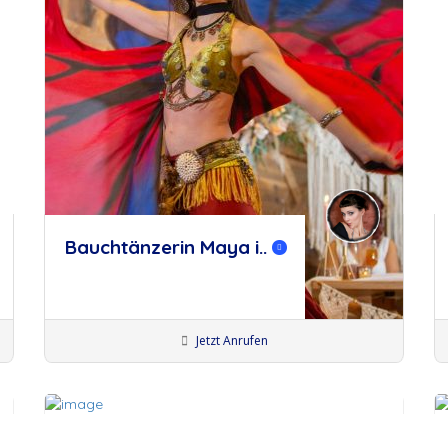
Bauchtänzerin Maya i..
Jetzt Anrufen
Bauchtänzer:innen
Künstler Ulm
Künstler:innen Augsburg
Künstler:innen Memmingen
Künstler:innen Wangen
merken
m