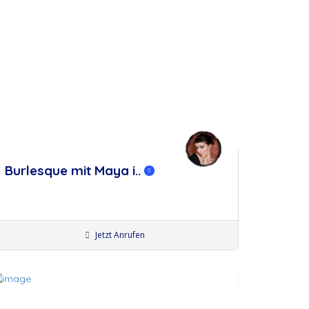
Burlesque mit Maya i..
Jetzt Anrufen
Burlesque Tänzerinnen
Künstler Stuttgart
Künstler Ulm
Künstler:innen
Augsburg
Künstler:innen Memmingen
erken
Künstler:innen Wangen