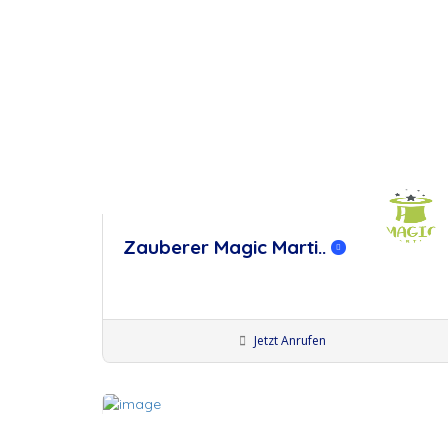
Zauberer Magic Marti..
Jetzt Anrufen
Zauber:innen
Künstler:innen Augsburg
Künstler:innen
Memmingen
Künstler:innen München
merken
Künstler:innen Wangen