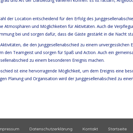
tsgrad und Art der Darbietung variieren können. Es ist ratsam, Angebo
ahl der Location entscheidend für den Erfolg des Junggesellenabschie
e Atmosphären und Möglichkeiten für Aktivitäten. Auch die Verpflegun
mmung bei und sorgen dafür, dass die Gäste gestärkt in die Nacht st
von Aktivitäten, die den Junggesellenabschied zu einem unvergesslic
dern den Teamgeist und sorgen für Spaß und Action. Auch ein gemeinsa
ellenabschied zu einem besonderen Ereignis machen.
schied ist eine hervorragende Möglichkeit, um dem Ereignis eine bes
igen Planung und Organisation wird der Junggesellenabschied zu einem
mpressum
Datenschutzerklärung
Kontakt
Startseite