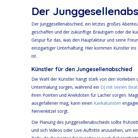
Künstler Dortmund
Künstler:innen Köln
Der Junggesellenabs
merken
Der Junggesellenabschied, ein letztes großes Abenteue
geschaffen und der zukünftige Bräutigam oder die kün
Gespür für das, was den Hauptakteur und seine Freund
einzigartiger Unterhaltung. Hier kommen Künstler ins
ist.
Künstler für den Jungesellenabschied
Die Wahl der Künstler hängt stark von den Vorlieben
Untermalung sorgen, während ein
DJ mit seinen Beat
ihren Pointen und Anekdoten für Lacher sorgen. Magi
ausgefallener mag, kann einen
Karikaturisten
engagier
Nervenkitzel sorgt.
Die Planung des Junggesellenabschieds sollte frühze
und sich Videos oder Live-Auftritte anzusehen, um ei