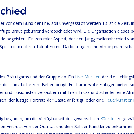
chied
merken
m
r vor dem Bund der Ehe, soll unvergesslich werden. Es ist die Zeit, i
ftige Braut gebührend verabschiedet wird. Die Organisation dieses be
e begeistert. Ein zentraler Aspekt, der den Junggesellenabschied von
 Spiel, die mit ihren Talenten und Darbietungen eine Atmosphäre scha
 des Bräutigams und der Gruppe ab. Ein
Live-Musiker
, der die Liebling
s
die Tanzfläche zum Beben bringt. Für humorvolle Einlagen bieten s
er und Illusionisten verzaubern mit ihren Tricks und schaffen eine 
en, der lustige Porträts der Gäste anfertigt, oder eine
Feuerkünstler:i
itig beginnen, um die Verfügbarkeit der gewünschten
Künstler
zu gewähr
nen Eindruck von der Qualität und dem Stil der Künstler zu bekommen.