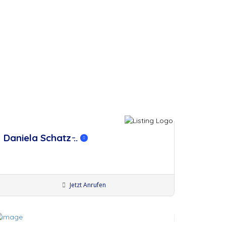
Daniela Schatz ̵..
Jetzt Anrufen
Künstler:innen München
Make-Up Artists