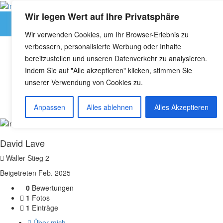
anmelden
Wir legen Wert auf Ihre Privatsphäre
Showünstler
Merkliste
anmelden
Bauchredner:innen
Wir verwenden Cookies, um Ihr Browser-Erlebnis zu
Bodypainter:innen
verbessern, personalisierte Werbung oder Inhalte
Feuerkünstler:innen
Autor:
Zauberertheater
Karikaturist:innen & Schnellzeichner:innen
bereitzustellen und unseren Datenverkehr zu analysieren.
LED Shows
Bremen
Indem Sie auf "Alle akzeptieren" klicken, stimmen Sie
Stelzenläufer:innen
unserer Verwendung von Cookies zu.
Walkacts
Zauberkünstler:innen
Startseite
Anpassen
Alles ablehnen
Alles Akzeptieren
Articles posted by Zauberertheater Bremen
Musiker & Bands
Bands
Pianist:innen
David Lave
Bildende Künstler
Drechselkünstler:innen
Waller Stieg 2
Wandmaler:innen
Beigetreten Feb. 2025
Zeitgenössische Kunst
Tänzer:innen
0
Bewertungen
Bauchtänzer:innen
1
Fotos
Events
1
Einträge
Abschlussfeier
Über mich