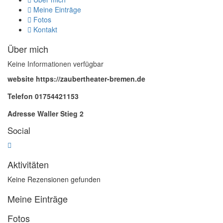
Architektur
Meine Einträge
Ball
Fotos
Beerdigung
Kontakt
Business Portrait
Dorffest
Über mich
Empfang
Keine Informationen verfügbar
Encoustic
Eventfotografie
website
https://zaubertheater-bremen.de
Familienfest
Telefon
01754421153
Festival
Firmenfeier
Adresse
Waller Stieg 2
Gartenparty
Geburtstag
Social
Hochzeit
JG-Abschied
Jubiläen
Aktivitäten
Karneval
Keine Rezensionen gefunden
Kinderfest
Kindergeburtstag
Meine Einträge
Kongress
Kreuzfahrt
Fotos
Künstlerportrait