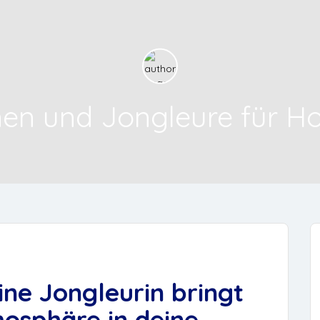
en und Jongleure für Ho
ine Jongleurin bringt
osphäre in deine