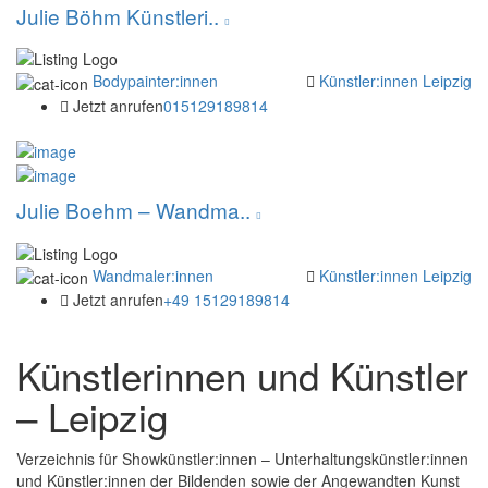
Architektur
Julie Böhm Künstleri..
Ball
Beerdigung
Business Portrait
Bodypainter:innen
Künstler:innen Leipzig
Dorffest
Jetzt anrufen
015129189814
Empfang
Encoustic
Eventfotografie
Familienfest
Julie Boehm – Wandma..
Festival
Firmenfeier
Gartenparty
Wandmaler:innen
Künstler:innen Leipzig
Geburtstag
Jetzt anrufen
+49 15129189814
Hochzeit
JG-Abschied
Jubiläen
Künstlerinnen und Künstler
Karneval
Kinderfest
– Leipzig
Kindergeburtstag
Kongress
Verzeichnis für Showkünstler:innen – Unterhaltungskünstler:innen
Kreuzfahrt
und Künstler:innen der Bildenden sowie der Angewandten Kunst
Künstlerportrait